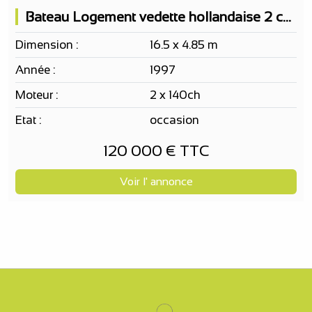
Bateau Logement vedette hollandaise 2 cabines doubles 8 couchages
Dimension :
16.5 x 4.85 m
Année :
1997
Moteur :
2 x 140ch
Etat :
occasion
120 000 € TTC
Voir l' annonce