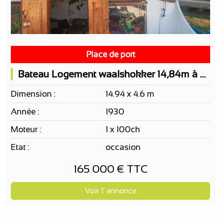
Place de port
Bateau Logement waalshokker 14,84m à vivre et naviguer
Dimension :
14.94 x 4.6 m
Année :
1930
Moteur :
1 x 100ch
Etat :
occasion
165 000 € TTC
Voir l' annonce