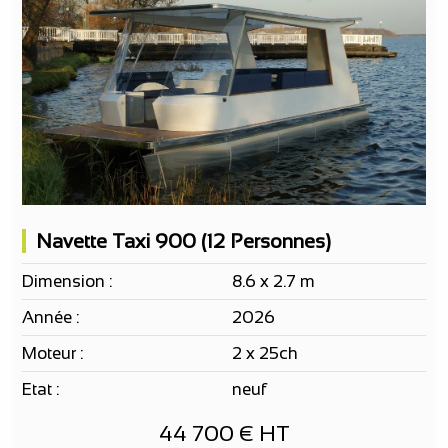
Navette Taxi 900 (12 Personnes)
Dimension :
8.6 x 2.7 m
Année :
2026
Moteur :
2 x 25ch
Etat :
neuf
44 700 € HT