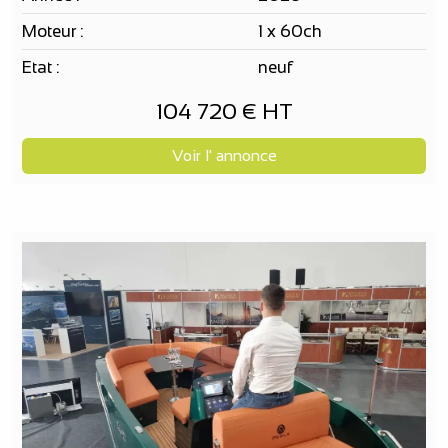
Moteur :
1 x 60ch
Etat :
neuf
104 720 € HT
Voir l' annonce