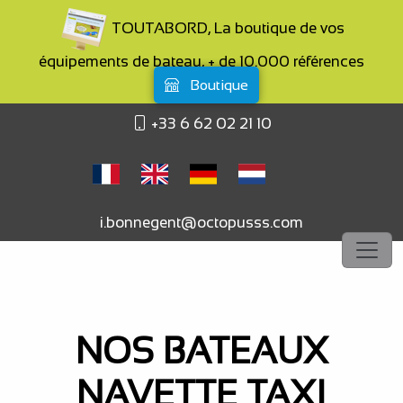
TOUTABORD, La boutique de vos
équipements de bateau, + de 10.000 références
Boutique
+33 6 62 02 21 10
i.bonnegent@octopusss.com
NOS BATEAUX
NAVETTE TAXI