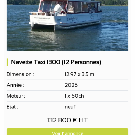
Navette Taxi 1300 (12 Personnes)
Dimension :
12.97 x 3.5 m
Année :
2026
Moteur :
1 x 60ch
Etat :
neuf
132 800 € HT
Voir l' annonce