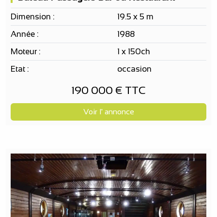
Dimension :
19.5 x 5 m
Année :
1988
Moteur :
1 x 150ch
Etat :
occasion
190 000 € TTC
Voir l' annonce