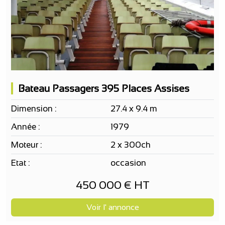
Bateau Passagers 395 Places Assises
Dimension :
27.4 x 9.4 m
Année :
1979
Moteur :
2 x 300ch
Etat :
occasion
450 000 € HT
Voir l' annonce