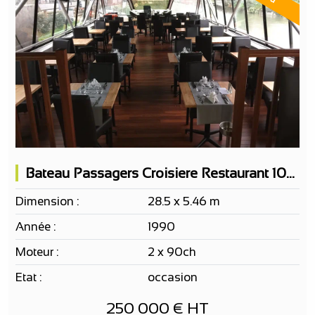
Bateau Passagers Croisiere Restaurant 100 Pax
Dimension :
28.5 x 5.46 m
Année :
1990
Moteur :
2 x 90ch
Etat :
occasion
250 000 € HT