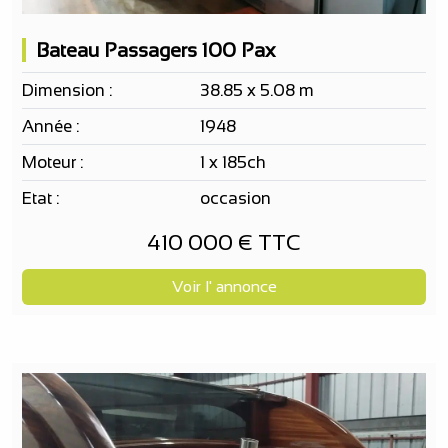
Bateau Passagers 100 Pax
Dimension :
38.85 x 5.08 m
Année :
1948
Moteur :
1 x 185ch
Etat :
occasion
410 000 € TTC
Voir l' annonce