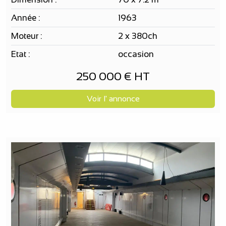
Année :
1963
Moteur :
2 x 380ch
Etat :
occasion
250 000 € HT
Voir l' annonce