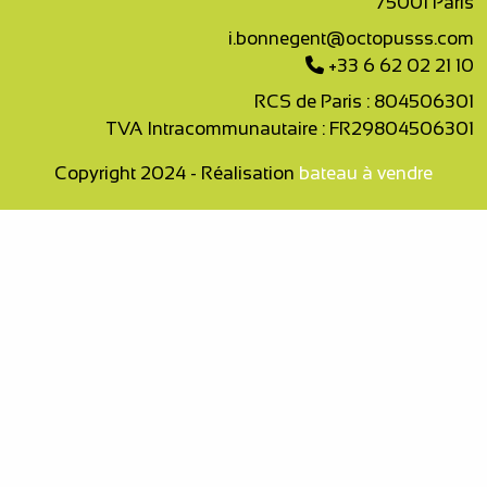
75001 Paris
i.bonnegent@octopusss.com
+33 6 62 02 21 10
RCS de Paris : 804506301
TVA Intracommunautaire : FR29804506301
Copyright 2024 - Réalisation
bateau à vendre