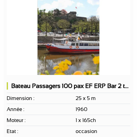
Bateau Passagers 100 pax EF ERP Bar 2 terrasses
Dimension :
25 x 5 m
Année :
1960
Moteur :
1 x 165ch
Etat :
occasion