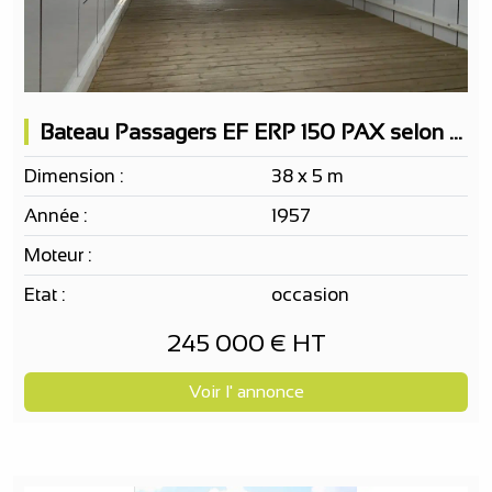
Bateau Passagers EF ERP 150 PAX selon projet
Dimension :
38 x 5 m
Année :
1957
Moteur :
Etat :
occasion
245 000 € HT
Voir l' annonce