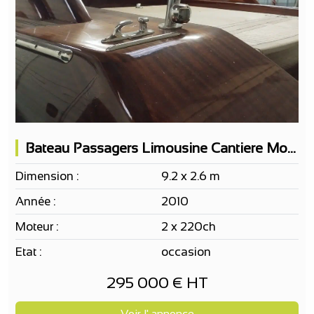
Bateau Passagers Limousine Cantiere Motonautico SERENELLA 10pax
Dimension :
9.2 x 2.6 m
Année :
2010
Moteur :
2 x 220ch
Etat :
occasion
295 000 € HT
Voir l' annonce