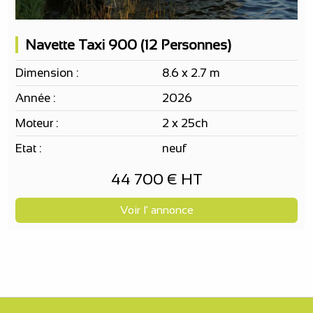
Navette Taxi 900 (12 Personnes)
Dimension :
8.6 x 2.7 m
Année :
2026
Moteur :
2 x 25ch
Etat :
neuf
44 700 € HT
Voir l' annonce