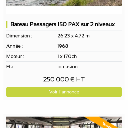
Bateau Passagers 150 PAX sur 2 niveaux
Dimension :
26.23 x 4.72 m
Année :
1968
Moteur :
1 x 170ch
Etat :
occasion
250 000 € HT
Voir l' annonce
Vendu