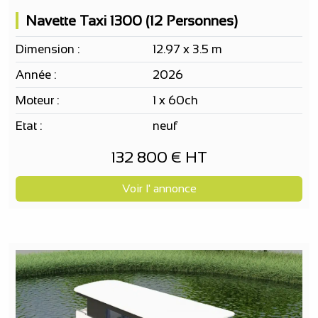
Navette Taxi 1300 (12 Personnes)
Dimension :
12.97 x 3.5 m
Année :
2026
Moteur :
1 x 60ch
Etat :
neuf
132 800 € HT
Voir l' annonce