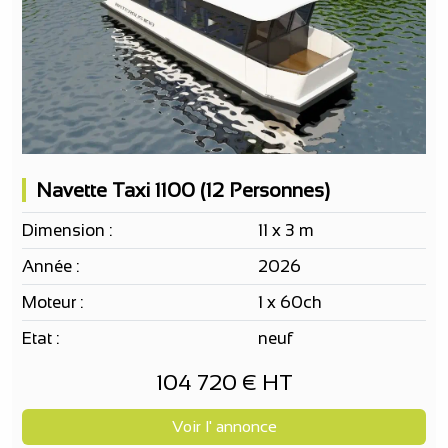
Navette Taxi 1100 (12 Personnes)
Dimension :
11 x 3 m
Année :
2026
Moteur :
1 x 60ch
Etat :
neuf
104 720 € HT
Voir l' annonce