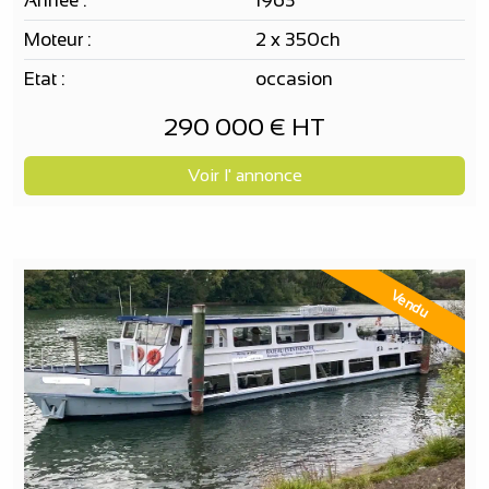
Année :
1963
Moteur :
2 x 350ch
Etat :
occasion
290 000 € HT
Voir l' annonce
Vendu