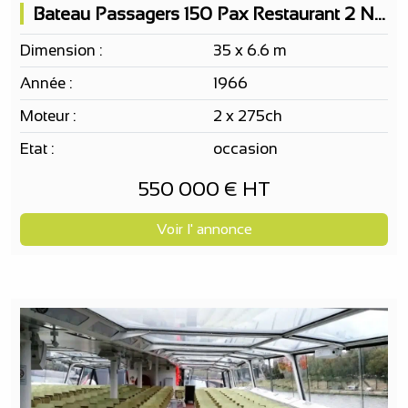
Bateau Passagers 150 Pax Restaurant 2 Niveaux
Dimension :
35 x 6.6 m
Année :
1966
Moteur :
2 x 275ch
Etat :
occasion
550 000 € HT
Voir l' annonce