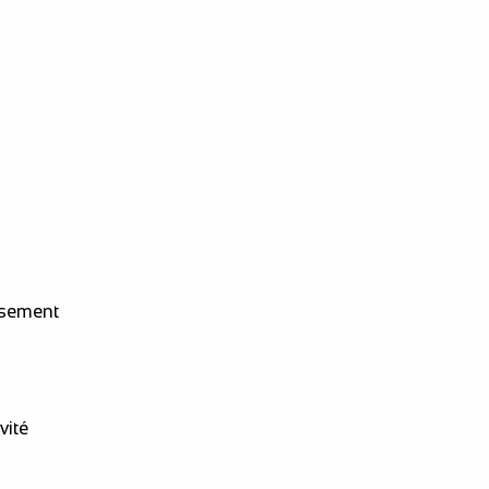
ssement
vité