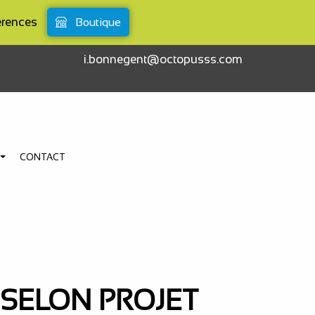
érences
Boutique
i.bonnegent@octopusss.com
CONTACT
S
X SELON PROJET