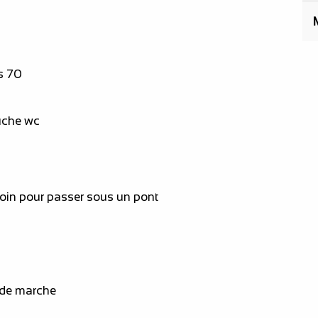
s 70
ouche wc
oin pour passer sous un pont
 de marche