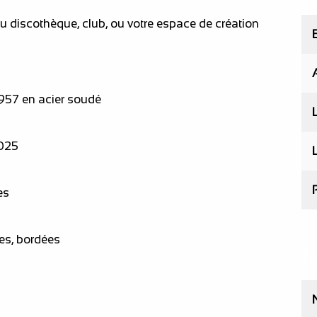
ou discothèque, club, ou votre espace de création
1957 en acier soudé
2025
ves
res, bordées
M