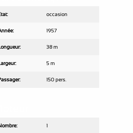
Etat
occasion
Année
1957
Longueur
38 m
Largeur
5 m
Passager
150 pers.
oteur
Nombre
1