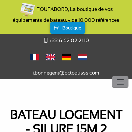
TOUTABORD, La boutique de vos
équipements de bateau, + de 10.000 références
Boutique
+33 6 62 02 21 10
i.bonnegent@octopusss.com
BATEAU LOGEMENT
- SILURE 15M 2